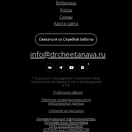
Вебинары
Курсы
Схемы
Карта сайта
Связаться со Службой Заботы
info@drcheetanava.ru
*
* Instagram принадлежит компании Meta,
признанной экстремистской и запрещенной
в РФ
Публичная оферта
Политика конфиденциальности
персональных данных
Согласие на рассылки
Индивидуальный предприниматель
Читанава Анна Леонидовна
ИНН 503508929440
ОГРНИП 322774600392790