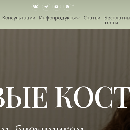
*
Консультации
Инфопродукты
Статьи
Бесплатн
тесты
ВЫЕ КОС
ом-биохимиком,