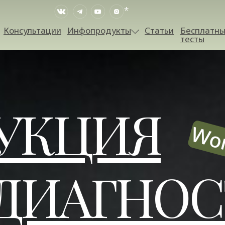
*
Консультации
Инфопродукты
Статьи
Бесплатн
тесты
УКЦИЯ
Wo
 ДИАГНО