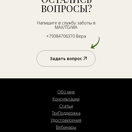
ВОПРОСЫ?
Напишите в службу заботы в
MAX/TG/WA
+79384706370 Вера
Задать вопрос
Обо мне
Консультации
Статьи
ТехПоддержка
Удостоверения
Вебинары