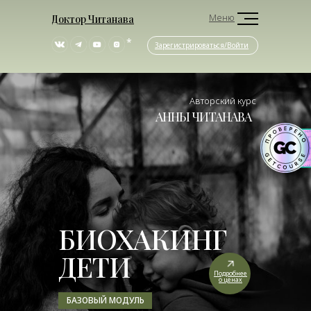
Меню
Доктор Читанава
*
Зарегистрироваться/Войти
Авторский курс
АННЫ ЧИТАНАВА
БИОХАКИНГ
ДЕТИ
Подробнее
о ценах
БАЗОВЫЙ МОДУЛЬ