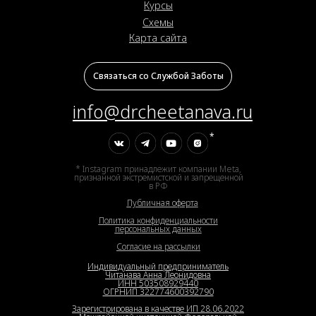
Курсы
Схемы
Карта сайта
Связаться со Службой Заботы
info@drcheetanava.ru
*
* Instagram принадлежит компании Meta,
признанной экстремистской и запрещенной
в РФ
Публичная оферта
Политика конфиденциальности
персональных данных
Согласие на рассылки
Индивидуальный предприниматель
Читанава Анна Леонидовна
ИНН 503508929440
ОГРНИП 322774600392790
Зарегистрирована в качестве ИП 28.06.2022