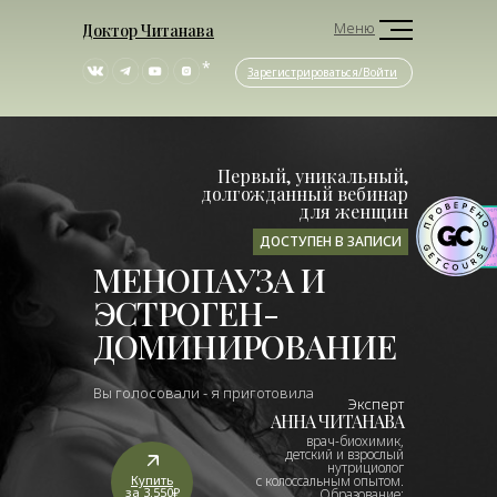
Меню
Доктор Читанава
*
Зарегистрироваться/Войти
Первый, уникальный,
долгожданный вебинар
для женщин
ДОСТУПЕН В ЗАПИСИ
МЕНОПАУЗА И
ЭСТРОГЕН-
ДОМИНИРОВАНИЕ
Вы голосовали - я приготовила
Эксперт
АННА ЧИТАНАВА
врач-биохимик,
детский и взрослый
нутрициолог
Купить
с колоссальным опытом.
за 3.550₽
Образование: