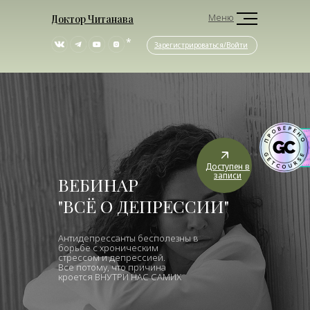
Меню
Доктор Читанава
*
Зарегистрироваться/Войти
Доступен в
записи
ВЕБИНАР
"ВСЁ О ДЕПРЕССИИ"
Антидепрессанты бесполезны в
борьбе с хроническим
стрессом и депрессией.
Все потому, что причина
кроется ВНУТРИ НАС САМИХ