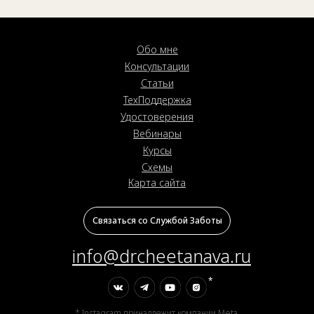
Обо мне
Консультации
Статьи
ТехПоддержка
Удостоверения
Вебинары
Курсы
Схемы
Карта сайта
Связаться со Службой Заботы
info@drcheetanava.ru
*
* Instagram принадлежит компании Meta,