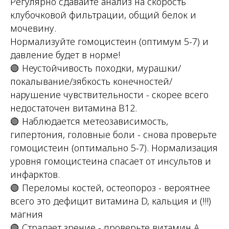
Регулярно сдавайте анализ на скорость
клубочковой фильтрации, общий белок и
мочевину.
Нормализуйте гомоцистеин (оптимум 5-7) и
давление будет в норме!
🟢 Неустойчивость походки, мурашки/
покалывание/зябкость конечностей/
нарушение чувствительности - скорее всего
недостаточен витамина В12.
🟢 Наблюдается метеозависимость,
гипертония, головные боли - снова проверьте
гомоцистеин (оптимально 5-7). Нормализация
уровня гомоцистеина спасает от инсультов и
инфарктов.
🟢 Переломы костей, остеопороз - вероятнее
всего это дефицит витамина D, кальция и (!!!)
магния
🟢 Страдает зрение - проверьте витамин А