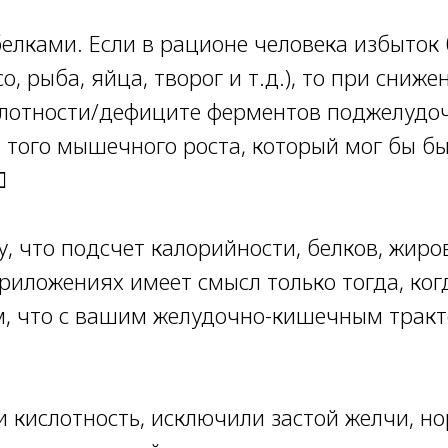
белками. Если в рационе человека избыток
о, рыба, яйца, творог и т.д.), то при сниж
лотности/дефиците ферментов поджелудо
 того мышечного роста, который мог бы б
️
, что подсчет калорийности, белков, жиров
риложениях имеет смысл только тогда, ког
м, что с вашим желудочно-кишечным тракт
 кислотность, исключили застой желчи, н