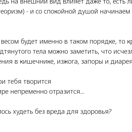
дь на внешний вид влияет даже то, есть л
теоризм) - и со спокойной душой начинаем
 весом будет именно в таком порядке, то 
одтянутого тела можно заметить, что исче
ения в кишечнике, изжога, запоры и диаре
ри тебя творится
ре непременно отразится…
лось худеть без вреда для здоровья?