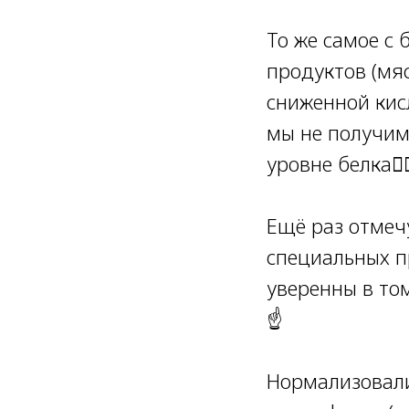
⠀
То же самое с 
продуктов (мяс
сниженной кис
мы не получим
уровне белка🙅‍♀
Ещё раз отмечу
специальных п
уверенны в то
☝️
Нормализовали