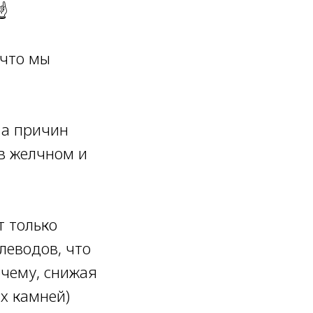
☝️
 что мы
 а причин
 в желчном и
т только
леводов, что
очему, снижая
х камней)