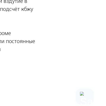
и вздутие в
 подсчёт кбжу
кроме
зли постоянные
я