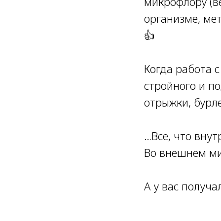
микрофлору (ве
организме, ме
👍
⠀
Когда работа с
стройного и п
отрыжки, бурл
⠀
…Все, что внут
Во внешнем ми
А у вас получа