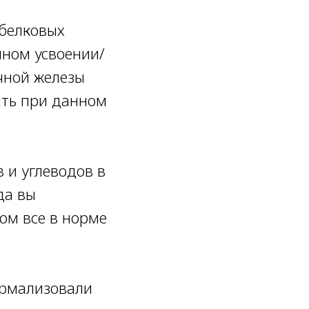
 белковых
енном усвоении/
чной железы
ыть при данном
 и углеводов в
да вы
ом все в норме
ормализовали