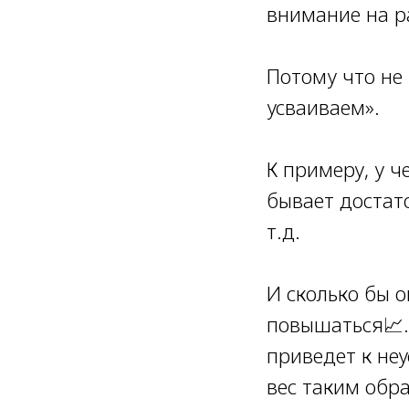
внимание на р
Потому что не 
усваиваем».
⠀
К примеру, у ч
бывает достат
т.д.
И сколько бы о
повышаться📈. 
приведет к не
вес таким обр