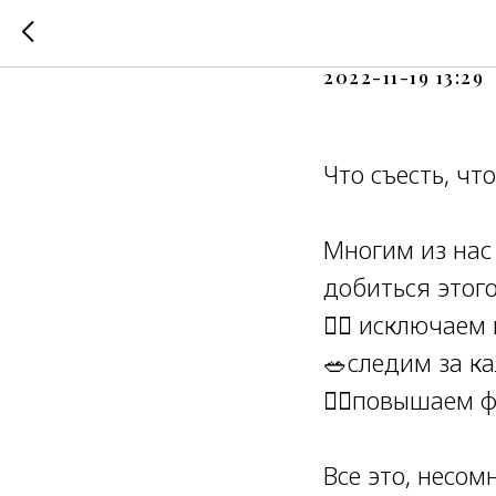
Что съес
2022-11-19 13:29
Что съесть, чт
Многим из нас
добиться этог
🙅‍♀️ исключае
🥗следим за к
🏃‍♀️повышаем 
⠀
Все это, несом