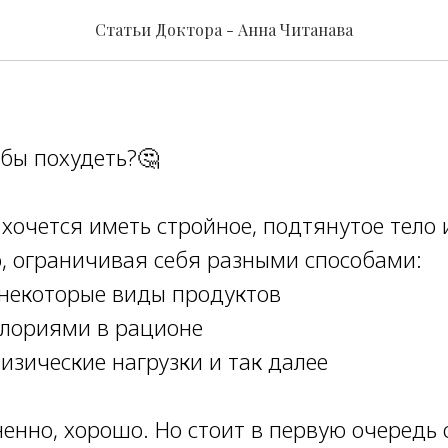
ть чтобы похудеть
Статьи Доктора - Анна Читанава
обы похудеть?🤔
 хочется иметь стройное, подтянутое тело
о, ограничивая себя разными способами:
м некоторые виды продуктов
алориями в рационе
физические нагрузки и так далее
ненно, хорошо. Но стоит в первую очередь