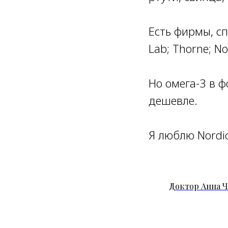
⠀
Есть фирмы, с
Lab; Thorne; No
⠀
Но омега-3 в ф
дешевле.
⠀
Я люблю Nordic
Доктор Анна Ч