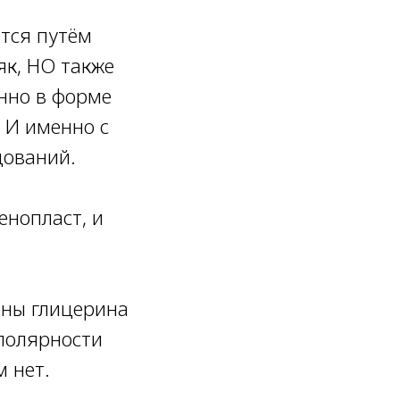
ется путём
як, НО также
енно в форме
 И именно с
дований.
енопласт, и
ены глицерина
 полярности
м нет.