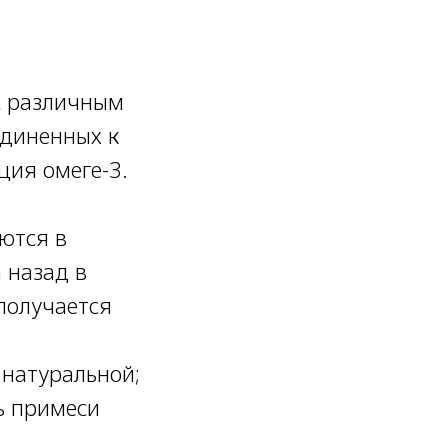
с различным
единенных к
ция омеге-3.
ются в
 назад в
получается
 натуральной;
ь примеси