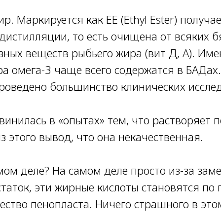
р. Маркируется как ЕЕ (Ethyl Ester) получа
дистилляции, то есть очищена от всяких б
зных веществ рыбьего жира (вит Д, А). Им
ра омега-3 чаще всего содержатся в БАДах.
роведено большинство клинических иссле
инилась в «опытах» тем, что растворяет п
 этого вывод, что она некачественная.
амом деле? На самом деле просто из-за зам
статок, эти жирные кислоты становятся по
ество пенопласта. Ничего страшного в это