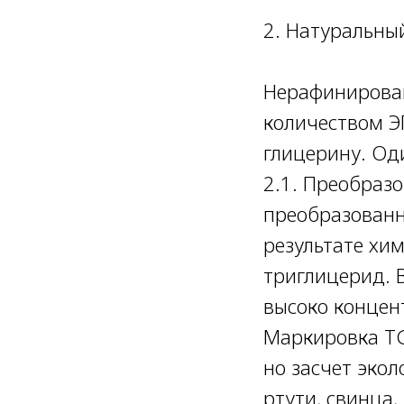
2. Натуральны
⠀
Нерафинирова
количеством Э
глицерину. Од
2.1. Преобраз
преобразованн
результате хи
триглицерид. 
высоко концен
Маркировка TG
но засчет эко
ртути, свинца,