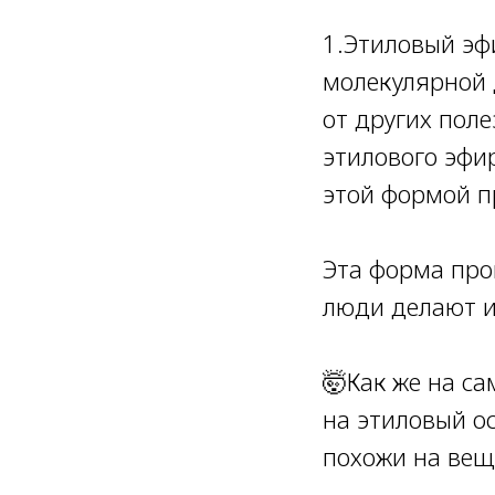
⠀
1.Этиловый эфи
молекулярной 
от других поле
этилового эфи
этой формой п
⠀
Эта форма пров
люди делают из
⠀
🤯Как же на с
на этиловый о
похожи на вещ
⠀