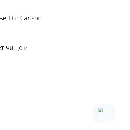
е TG: Carlson
ет чище и