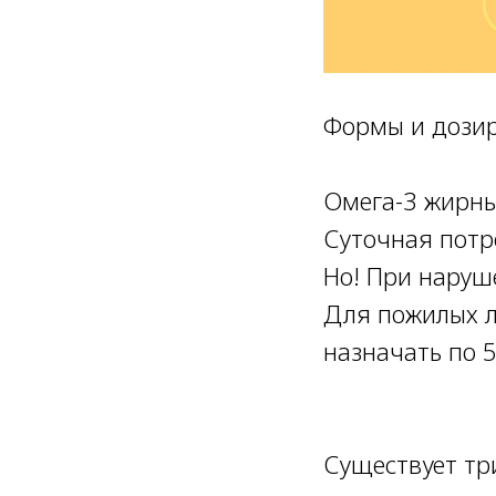
Формы и дозир
⠀
Омега-3 жирны
Суточная потр
Но! При наруш
Для пожилых л
назначать по 5
⠀
⠀
Существует тр