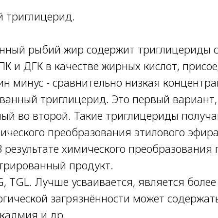
й триглицерид.
нный рыбий жир содержит триглицериды 
ПК и ДГК в качестве жирных кислот, присо
ин минус - сравнительно низкая концентра
ованный триглицерид. Это первый вариант,
ый во второй. Такие триглицериды получа
мического преобразования этилового эфира
В результате химического преобразования 
трированный продукт.
, TGL. Лучше усваивается, является более
логической загрязнённости может содержат
 кадмия и др.